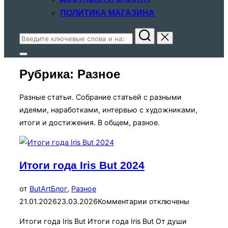
ПОЛИТИКА МАГАЗИНА
Поиск
по:
Переключить
боковую
Рубрика:
Разное
панель
и
навигацию
Разные статьи. Собрание статьей с разными
идеями, наработками, интервью с художниками,
итоги и достижения. В общем, разное.
Итоги года Iris But 2024
Опубликовано
от
ButArt
Блог
,
Разное
21.01.2026
23.03.2026
Комментарии отключены
Итоги года Iris But Итоги года Iris But От души