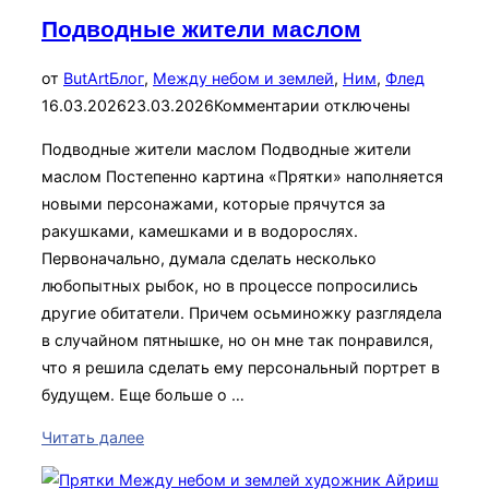
Подводные жители маслом
Опублик
от
ButArt
Блог
,
Между небом и землей
,
Ним
,
Флед
16.03.2026
23.03.2026
Комментарии отключены
Подводные жители маслом Подводные жители
маслом Постепенно картина «Прятки» наполняется
новыми персонажами, которые прячутся за
ракушками, камешками и в водорослях.
Первоначально, думала сделать несколько
любопытных рыбок, но в процессе попросились
другие обитатели. Причем осьминожку разглядела
в случайном пятнышке, но он мне так понравился,
что я решила сделать ему персональный портрет в
будущем. Еще больше о …
«Подводные
Читать далее
жители