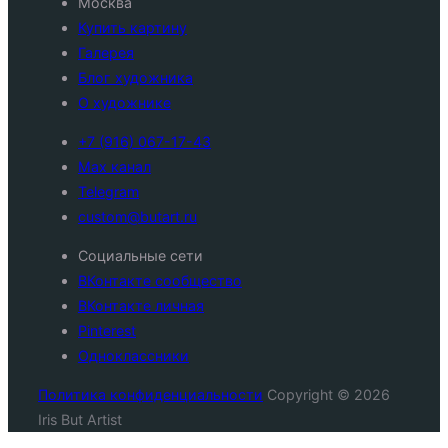
Москва
небом
Купить картину
и
Галерея
землей»
Блог художника
О художнике
+7 (916) 067-17-43
Max канал
Telegram
custom@butart.ru
Социальные сети
ВКонтакте сообщество
ВКонтакте личная
Pinterest
Одноклассники
Политика конфиденциальности
Copyright © 2026
Iris But Artist