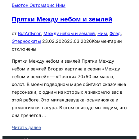
маслом»
Прятки Между небом и землей
от
ButArt
Блог
,
Между небом и землей
,
Ним
,
Флед
,
Опубликовано
Этерноскаты
23.02.2026
23.03.2026
Комментарии
отключены
Прятки Между небом и землей Прятки Между
небом и землей Вторая картина в серии «Между
небом и землей» — «Прятки» 70х50 см масло,
холст. В моем подводном мире обитают сказочные
персонажи, с одним из которых я знакомлю вас в
этой работе. Это милая девушка-осьминожка и
романтичная натура. В этом эпизоде мы видим, что
она прячется …
«Прятки
Читать далее
Между