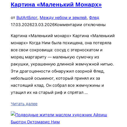
Картина «Маленький Монарх»
Опубликован
от
ButArt
Блог
,
Между небом и землей
,
Флед
17.03.2026
23.03.2026
Комментарии отключены
Картина «Маленький монарх» Картина «Маленький
монарх» Когда Ним была похищена, она потеряла
все свои сокровища: сосуд с этерноскатом и
морец маргариту — маленькую сумочку из
ракушки, украшенную длинной жемчужной нитью.
Эти драгоценности обнаружил озорной Флед,
небольшой осьминог, который принял их за
настоящий клад. Он собрал все жемчужины и
утащил их на старый риф и спрятал …
«Картина
Читать далее
«Маленький
Монарх»»