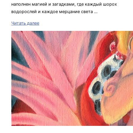
наполнен магией и загадками, где каждый шорох
водорослей и каждое мерцание света …
«Осьминожка
Читать далее
по
имени
Флед»