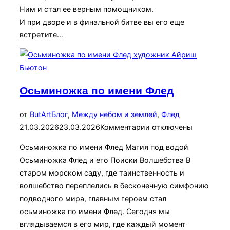
Ним и стал ее верным помощником.
И при дворе и в финальной битве вы его еще
встретите…
Осьминожка по имени Флед
Опубликован
от
ButArt
Блог
,
Между небом и землей
,
Флед
21.03.2026
23.03.2026
Комментарии отключены
Осьминожка по имени Флед Магия под водой
Осьминожка Флед и его Поиски Волшебства В
старом морском саду, где таинственность и
волшебство переплелись в бесконечную симфонию
подводного мира, главным героем стал
осьминожка по имени Флед. Сегодня мы
вглядываемся в его мир, где каждый момент