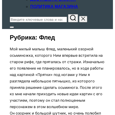
ПОЛИТИКА МАГАЗИНА
Поиск
по:
Переключить
боковую
Рубрика:
Флед
панель
и
навигацию
Мой милый малыш Флед, маленький озорной
осьминожка, которого Ним впервые встретила на
старом рифе, где пряталась от стражи. Изначально
его появление не планировалось, но в ходе работы
над картиной «Прятки» под ногами у Ним я
разглядела небольшое пятнышко, из которого
приняла решение сделать осьминога. После этого
ко мне начали приходить новые идеи картин с его
участием, поэтому он стал полноценным
персонажем в этом волшебном мире.
Он озорник и большой шутник, но очень полюбил