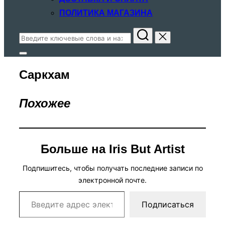
ПОЛИТИКА МАГАЗИНА
Поиск
по:
Переключить
боковую
Саркхам
панель
и
навигацию
Похожее
Больше на Iris But Artist
Подпишитесь, чтобы получать последние записи по
электронной почте.
Введите адрес электронной почты…
Подписаться