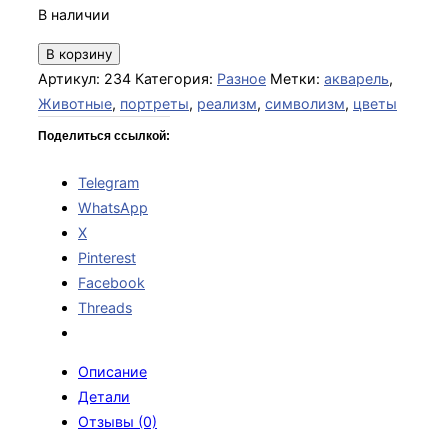
В наличии
Количество
В корзину
товара
Артикул:
234
Категория:
Разное
Метки:
акварель
,
Картина
Животные
,
портреты
,
реализм
,
символизм
,
цветы
Морж
Поделиться ссылкой:
Акварелью
Telegram
WhatsApp
X
Pinterest
Facebook
Threads
Описание
Детали
Отзывы (0)