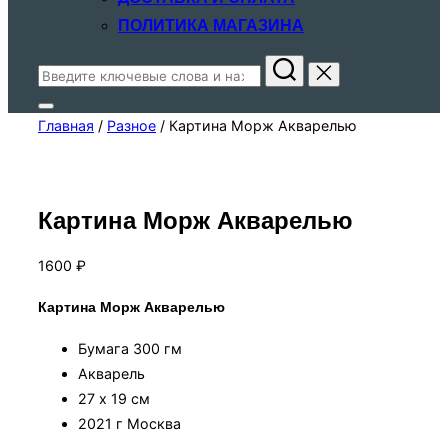
ПОЛИТИКА МАГАЗИНА
Поиск
по:
Переключить
Главная
/
Разное
/ Картина Морж Акварелью
боковую
панель
и
навигацию
Картина Морж Акварелью
1600
₽
Картина Морж Акварелью
Бумага 300 гм
Акварель
27 х 19 см
2021 г Москва