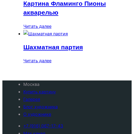
Картина Фламинго Пионы
акварелью
Читать далее
Шахматная партия
Читать далее
Москва
Купить картину
Галерея
Блог художника
О художнике
+7 (916) 067-17-43
Max канал