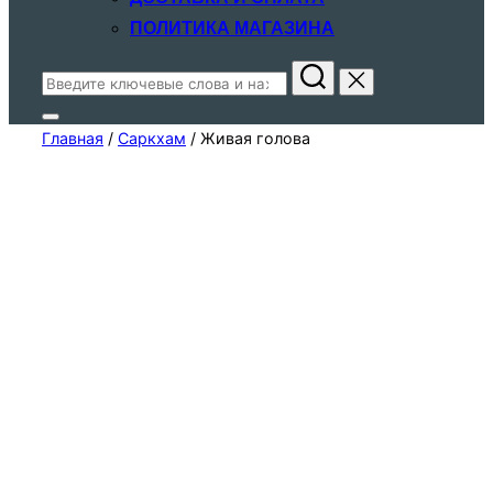
ПОЛИТИКА МАГАЗИНА
Поиск
по:
Переключить
Главная
/
Саркхам
/ Живая голова
боковую
панель
и
навигацию