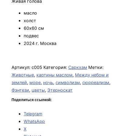
Живая голова
масло
холст
60х60 см
подвес
2024 г. Москва
Артикул:
с005
Категория:
Саркхам
Метки:
Животные
,
картины маслом
,
Между небом и
землей
,
море
,
ночь
,
символизм
,
сюрреализм
,
Фэнтези
,
цветы
,
Этерноскат
Поделиться ссылкой:
Telegram
WhatsApp
X