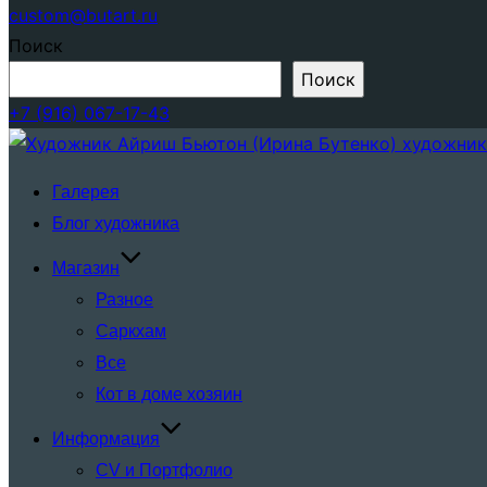
custom@butart.ru
Поиск
Поиск
+7 (916) 067-17-43
Перейти
к
Галерея
содержимому
Блог художника
Магазин
Разное
Саркхам
Все
Кот в доме хозяин
Информация
CV и Портфолио