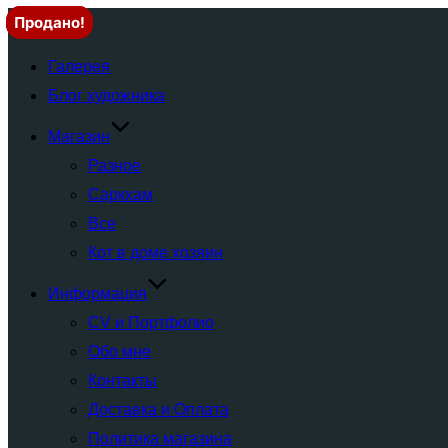
Продано!
Продано!
Продано!
Переключатель
Галерея
навигации
Блог художника
Магазин
Разное
Саркхам
Все
Кот в доме хозяин
Информация
CV и Портфолио
Обо мне
Контакты
Доставка и Оплата
Политика магазина