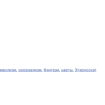
мволизм
,
сюрреализм
,
Фэнтези
,
цветы
,
Этерноскат