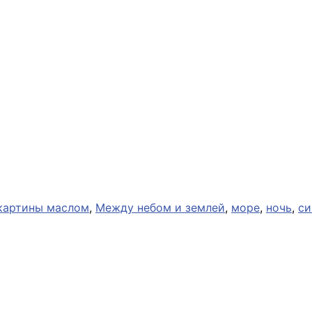
картины маслом
,
Между небом и землей
,
море
,
ночь
,
си